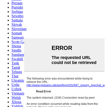
Persian
Punjabi
Serbian
Sesotho
Sinhala
Slovak
Slovenian
Somali
Samoan
Scots Gaelic
Shona
Sindhi
Sundanese
Swahili
Tajik
Tamil
Telugu
Thai
Ukrainian
Urdu
Uzbek
Vietnamese
Welsh
Xhosa
Yiddish