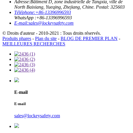
Adresse:
Bâtiment D, zone industrielle de Tangxia, ville de
North Baixiang, Yueqing, Zhejiang, Chine. Postal: 325603
Téléphone:
+86-13396996593
WhatsApp :
+86-13396996593
E-mail:
sales@lockeysafety.com
© Droits d'auteur - 2010-2021 : Tous droits réservés.
Produits phares
-
Plan du site
-
BLOG DE PREMIER PLAN
-
MEILLEURES RECHERCHES
E-mail
E-mail
sales@lockeysafety.com