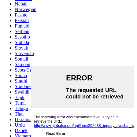
Nepali
Norwegian
Pashto
Persian
Punjabi
Serbian
Sesotho
Sinhala
Slovak
Slovenian
Somali
Samoan
Scots Gaelic
Shona
Sindhi
Sundanese
Swahili
Tajik
Tamil
Telugu
Thai
Ukrainian
Urdu
Uzbek
Vietnamese