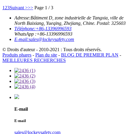
1
2
3
Suivant >
>>
Page 1 / 3
Adresse:
Bâtiment D, zone industrielle de Tangxia, ville de
North Baixiang, Yueqing, Zhejiang, Chine. Postal: 325603
Téléphone:
+86-13396996593
WhatsApp :
+86-13396996593
E-mail:
sales@lockeysafety.com
© Droits d'auteur - 2010-2021 : Tous droits réservés.
Produits phares
-
Plan du site
-
BLOG DE PREMIER PLAN
-
MEILLEURES RECHERCHES
E-mail
E-mail
sales@lockeysafety.com