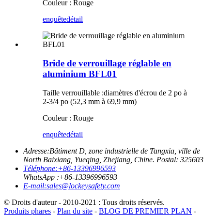
Couleur : Rouge
enquête
détail
Bride de verrouillage réglable en
aluminium BFL01
Taille verrouillable :
diamètres d'écrou de 2 po à
2-3/4 po (52,3 mm à 69,9 mm)
Couleur : Rouge
enquête
détail
Adresse:
Bâtiment D, zone industrielle de Tangxia, ville de
North Baixiang, Yueqing, Zhejiang, Chine. Postal: 325603
Téléphone:
+86-13396996593
WhatsApp :
+86-13396996593
E-mail:
sales@lockeysafety.com
© Droits d'auteur - 2010-2021 : Tous droits réservés.
Produits phares
-
Plan du site
-
BLOG DE PREMIER PLAN
-