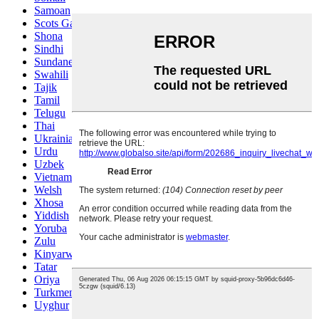
Samoan
Scots Gaelic
Shona
Sindhi
Sundanese
Swahili
Tajik
Tamil
Telugu
Thai
Ukrainian
Urdu
Uzbek
Vietnamese
Welsh
Xhosa
Yiddish
Yoruba
Zulu
Kinyarwanda
Tatar
Oriya
Turkmen
Uyghur