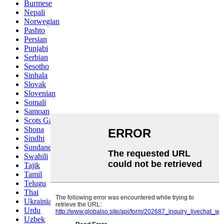
Burmese
Nepali
Norwegian
Pashto
Persian
Punjabi
Serbian
Sesotho
Sinhala
Slovak
Slovenian
Somali
Samoan
Scots Gaelic
Shona
Sindhi
Sundanese
Swahili
Tajik
Tamil
Telugu
Thai
Ukrainian
Urdu
Uzbek