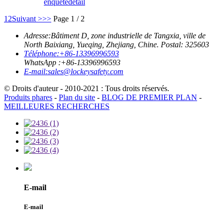
enquête
détail
1
2
Suivant >
>>
Page 1 / 2
Adresse:
Bâtiment D, zone industrielle de Tangxia, ville de
North Baixiang, Yueqing, Zhejiang, Chine. Postal: 325603
Téléphone:
+86-13396996593
WhatsApp :
+86-13396996593
E-mail:
sales@lockeysafety.com
© Droits d'auteur - 2010-2021 : Tous droits réservés.
Produits phares
-
Plan du site
-
BLOG DE PREMIER PLAN
-
MEILLEURES RECHERCHES
E-mail
E-mail