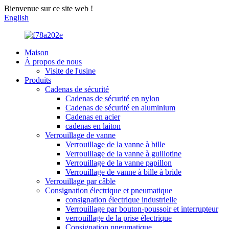
Bienvenue sur ce site web !
English
Maison
À propos de nous
Visite de l'usine
Produits
Cadenas de sécurité
Cadenas de sécurité en nylon
Cadenas de sécurité en aluminium
Cadenas en acier
cadenas en laiton
Verrouillage de vanne
Verrouillage de la vanne à bille
Verrouillage de la vanne à guillotine
Verrouillage de la vanne papillon
Verrouillage de vanne à bille à bride
Verrouillage par câble
Consignation électrique et pneumatique
consignation électrique industrielle
Verrouillage par bouton-poussoir et interrupteur
verrouillage de la prise électrique
Consignation pneumatique