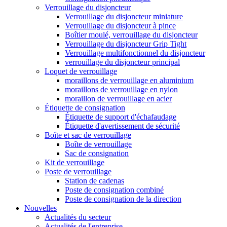
Verrouillage du disjoncteur
Verrouillage du disjoncteur miniature
Verrouillage du disjoncteur à pince
Boîtier moulé, verrouillage du disjoncteur
Verrouillage du disjoncteur Grip Tight
Verrouillage multifonctionnel du disjoncteur
verrouillage du disjoncteur principal
Loquet de verrouillage
moraillons de verrouillage en aluminium
moraillons de verrouillage en nylon
moraillon de verrouillage en acier
Étiquette de consignation
Étiquette de support d'échafaudage
Étiquette d'avertissement de sécurité
Boîte et sac de verrouillage
Boîte de verrouillage
Sac de consignation
Kit de verrouillage
Poste de verrouillage
Station de cadenas
Poste de consignation combiné
Poste de consignation de la direction
Nouvelles
Actualités du secteur
Actualités de l'entreprise