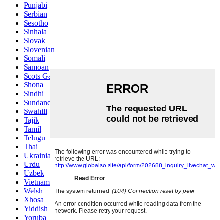
Punjabi
Serbian
Sesotho
Sinhala
Slovak
Slovenian
Somali
Samoan
Scots Gaelic
Shona
Sindhi
Sundanese
Swahili
Tajik
Tamil
Telugu
Thai
Ukrainian
Urdu
Uzbek
Vietnamese
Welsh
Xhosa
Yiddish
Yoruba