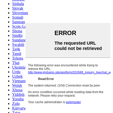
Sinhala
Slovak
Slovenian
Somali
Samoan
Scots Gaelic
Shona
Sindhi
Sundanese
Swahili
Tajik
Tamil
Telugu
Thai
Ukrainian
Urdu
Uzbek
Vietnamese
Welsh
Xhosa
Yiddish
Yoruba
Zulu
Kinyarwanda
Tatar